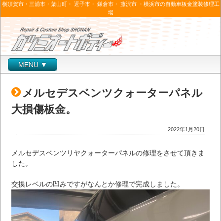
横須賀市・三浦市・葉山町・ 逗子市・ 鎌倉市・ 藤沢市 ・横浜市の自動車板金塗装修理工
場
MENU ▼
メルセデスベンツクォーターパネル
大損傷板金。
2022年1月20日
メルセデスベンツリヤクォーターパネルの修理をさせて頂きま
した。
交換レベルの凹みですがなんとか修理で完成しました。