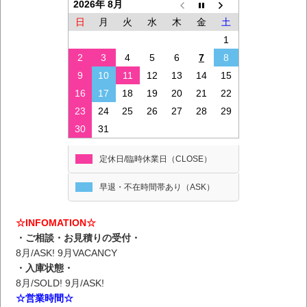
2026年 8月
日
月
火
水
木
金
土
1
2
3
4
5
6
7
8
9
10
11
12
13
14
15
16
17
18
19
20
21
22
23
24
25
26
27
28
29
30
31
定休日/臨時休業日（CLOSE）
早退・不在時間帯あり（ASK）
☆INFOMATION☆
・ご相談・お見積りの受付・
8月/ASK! 9月VACANCY
・入庫状態・
8月/SOLD! 9月/ASK!
☆営業時間☆