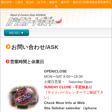
横須賀市・三浦市・葉山町・ 逗子市・ 鎌倉市・ 藤沢市 ・横浜市の自動車板金塗装修理工
場
MENU ▼
お問い合わせ/ASK
営業時間と休業日
OPEN/CLOSE
MON〜SAT 9:00〜18:00
土曜日営業・ Saturday Open
SUNDAY CLOSE・不定休あり
（サイドバーカレンダーでご確認下さ
い）
Check More Info at
Web
Site
Sidebar calendar （iphone