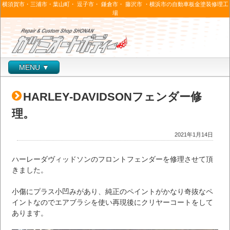
横須賀市・三浦市・葉山町・ 逗子市・ 鎌倉市・ 藤沢市 ・横浜市の自動車板金塗装修理工
場
MENU ▼
HARLEY-DAVIDSONフェンダー修
理。
2021年1月14日
ハーレーダヴィッドソンのフロントフェンダーを修理させて頂
きました。
小傷にプラス小凹みがあり、純正のペイントがかなり奇抜なペ
イントなのでエアブラシを使い再現後にクリヤーコートをして
あります。