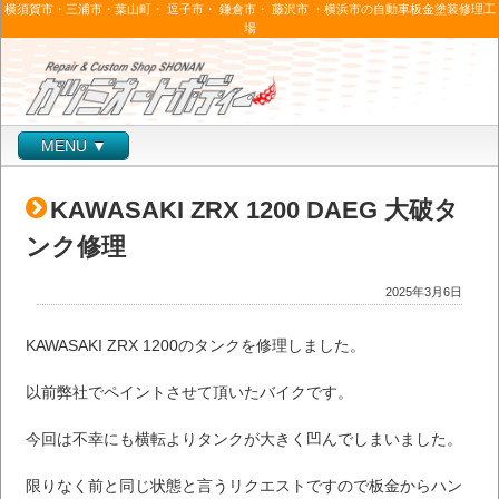
横須賀市・三浦市・葉山町・ 逗子市・ 鎌倉市・ 藤沢市 ・横浜市の自動車板金塗装修理工
場
MENU ▼
KAWASAKI ZRX 1200 DAEG 大破タ
ンク修理
2025年3月6日
KAWASAKI ZRX 1200のタンクを修理しました。
以前弊社でペイントさせて頂いたバイクです。
今回は不幸にも横転よりタンクが大きく凹んでしまいました。
限りなく前と同じ状態と言うリクエストですので板金からハン