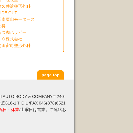
津久井浜整形外科
IDE OUT
湘南葉山モータース
大将
もつ肉ハッピー
ＬＣ株式会社
内田宙司整形外科
page top
UTO BODY & COMPANY〒240-
8-1ＴＥＬ/FAX 046(878)8521
祝日・休業
/土曜日は営業。ご連絡お