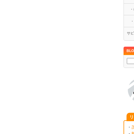
・
・ホ
サビ
BLO
リ
・
・