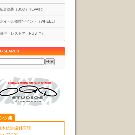
板金塗装（BODY REPAIR）
イール修理/ペイント（WHEEL）
修理・レストア（RUSTY）
G SEARCH
ンク集
茂木信道歯科医院
新・院長室