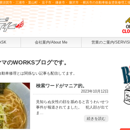
横須賀市・三浦市・葉山町・ 逗子市・ 鎌倉市・ 藤沢市 ・横浜市の自動車板金塗装修理工
ASK
会社案内/About Me
営業のご案内/SERVIS
マのWORKSブログです。
自動車修理とは関係ない記事も配信してます。
検索ワードがマニア的。
2023年10月12日
見知らぬ女性の顔を舐めると言うわいせつ
事件が報道されてました。 犯人顔が出て
ま…
続きを読む