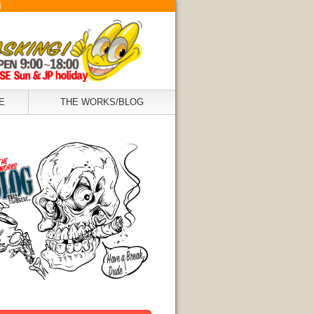
場
E
THE WORKS/BLOG