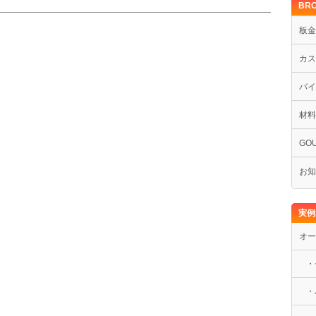
BRO
板金
カス
バイ
材料
GOU
お知
実例
オー
・
・