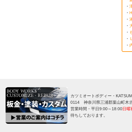
・
・
H
・
・
・
・
・
カツミオートボディー・KATSUMI A
0114 神奈川県三浦郡葉山町木古庭61
営業時間・平日9:00～18:00
日曜
待ちしております。