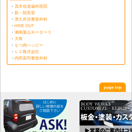
・
茂木信道歯科医院
・
新・院長室
・
津久井浜整形外科
・
HIDE OUT
・
湘南葉山モータース
・
大将
・
もつ肉ハッピー
・
ＬＣ株式会社
・
内田宙司整形外科
page top