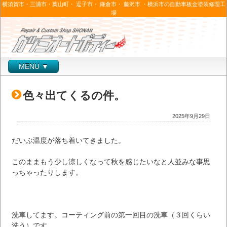
横須賀市・三浦市・葉山町・ 逗子市・ 鎌倉市・ 藤沢市 ・横浜市の自動車板金塗装修理工
場
MENU ▼
色々出てくるの件。
2025年9月29日
だいぶ温度が落ち着いてきました。
このままもう少し涼しくなって秋を感じたいなと人並みな事思
っちゃったりします。
洗車してます。コーティング前の第一回目の洗車（３回くらい
洗う）です。