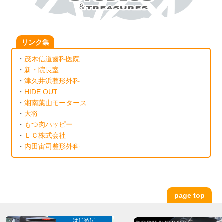
リンク集
・
茂木信道歯科医院
・
新・院長室
・
津久井浜整形外科
・
HIDE OUT
・
湘南葉山モータース
・
大将
・
もつ肉ハッピー
・
ＬＣ株式会社
・
内田宙司整形外科
page top