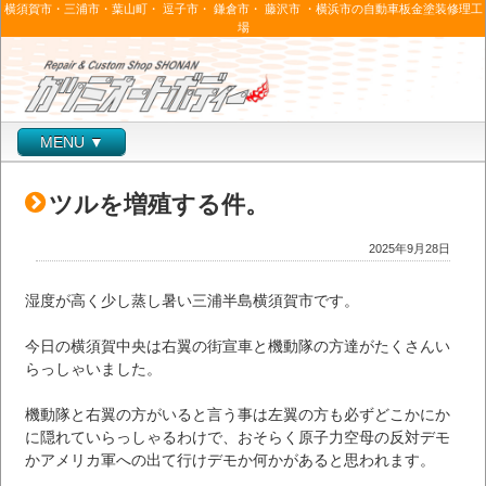
横須賀市・三浦市・葉山町・ 逗子市・ 鎌倉市・ 藤沢市 ・横浜市の自動車板金塗装修理工
場
MENU ▼
ツルを増殖する件。
2025年9月28日
湿度が高く少し蒸し暑い三浦半島横須賀市です。
今日の横須賀中央は右翼の街宣車と機動隊の方達がたくさんい
らっしゃいました。
機動隊と右翼の方がいると言う事は左翼の方も必ずどこかにか
に隠れていらっしゃるわけで、おそらく原子力空母の反対デモ
かアメリカ軍への出て行けデモか何かがあると思われます。