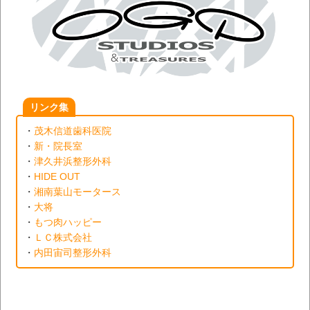
リンク集
・
茂木信道歯科医院
・
新・院長室
・
津久井浜整形外科
・
HIDE OUT
・
湘南葉山モータース
・
大将
・
もつ肉ハッピー
・
ＬＣ株式会社
・
内田宙司整形外科