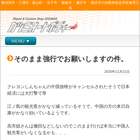
横須賀市・三浦市・葉山町・ 逗子市・ 鎌倉市・ 藤沢市 ・横浜市の自動車板金塗装修理工
場
MENU ▼
そのまま強行でお願いしますの件。
2025年11月21日
クレヨンしんちゃんの中国放映がキャンセルされたそうで日本
経済には大打撃で草
江ノ島の観光客がかなり減っているそうで、中国の方の来日自
粛がかなり効いているようです。
高市姐さんは撤回などしないのでこのまま行けば本当に中国人
観光客がいなくなるかも、、、