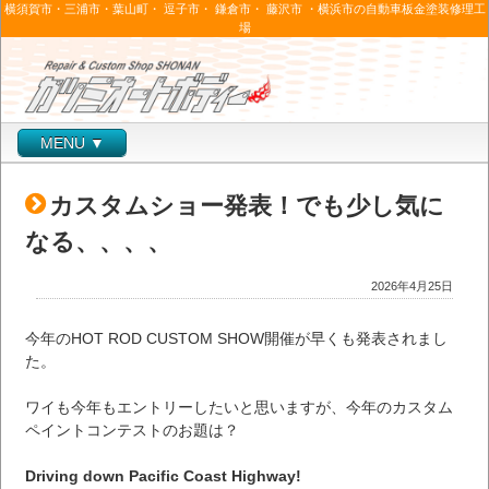
横須賀市・三浦市・葉山町・ 逗子市・ 鎌倉市・ 藤沢市 ・横浜市の自動車板金塗装修理工
場
MENU ▼
カスタムショー発表！でも少し気に
なる、、、、
2026年4月25日
今年のHOT ROD CUSTOM SHOW開催が早くも発表されまし
た。
ワイも今年もエントリーしたいと思いますが、今年のカスタム
ペイントコンテストのお題は？
Driving down Pacific Coast Highway!