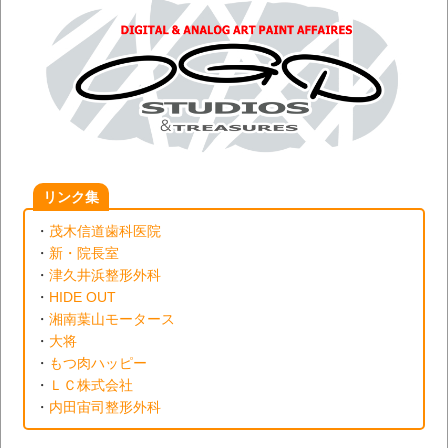
リンク集
・
茂木信道歯科医院
・
新・院長室
・
津久井浜整形外科
・
HIDE OUT
・
湘南葉山モータース
・
大将
・
もつ肉ハッピー
・
ＬＣ株式会社
・
内田宙司整形外科