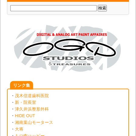
リンク集
・
茂木信道歯科医院
・
新・院長室
・
津久井浜整形外科
・
HIDE OUT
・
湘南葉山モータース
・
大将
・
もつ肉ハッピー