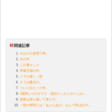
関連記事
大は小の原理で草。
水の件。
この暑さじゃ、、
準備万端の件。
ノズル逝く（涙
そうは桑名の、、、
ついに出た！の件。
3週間ぶりのサウナ（風呂だったらやべぇw）。
需要は落ち着いて来たｹﾄﾞ、、、
一部の野郎には「あぶらあげ」なんて呼ばれﾃﾙ。