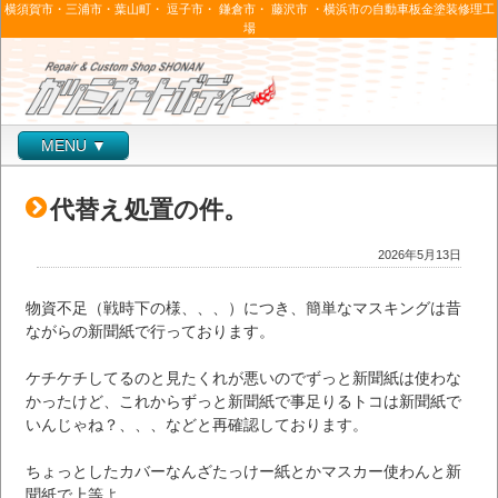
横須賀市・三浦市・葉山町・ 逗子市・ 鎌倉市・ 藤沢市 ・横浜市の自動車板金塗装修理工
場
MENU ▼
代替え処置の件。
2026年5月13日
物資不足（戦時下の様、、、）につき、簡単なマスキングは昔
ながらの新聞紙で行っております。
ケチケチしてるのと見たくれが悪いのでずっと新聞紙は使わな
かったけど、これからずっと新聞紙で事足りるトコは新聞紙で
いんじゃね？、、、などと再確認しております。
ちょっとしたカバーなんざたっけー紙とかマスカー使わんと新
聞紙で上等よ。