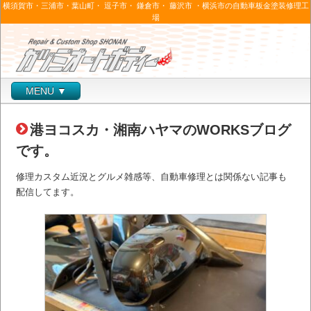
横須賀市・三浦市・葉山町・ 逗子市・ 鎌倉市・ 藤沢市 ・横浜市の自動車板金塗装修理工
場
MENU ▼
港ヨコスカ・湘南ハヤマのWORKSブログ
です。
修理カスタム近況とグルメ雑感等、自動車修理とは関係ない記事も
配信してます。