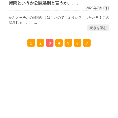
拷問というか公開処刑と言うか、、、
2026年7月17日
かんとーチホの梅雨明けはしたのでしょうか？ しただろ？この
温度じゃ、、、 …
続きを読む
1
2
3
4
5
6
7