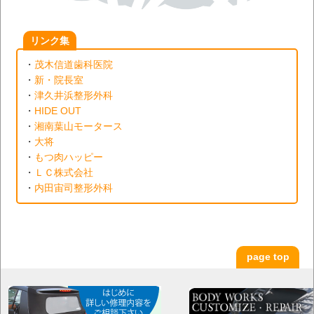
リンク集
・
茂木信道歯科医院
・
新・院長室
・
津久井浜整形外科
・
HIDE OUT
・
湘南葉山モータース
・
大将
・
もつ肉ハッピー
・
ＬＣ株式会社
・
内田宙司整形外科
page top