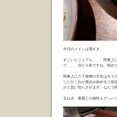
今日のメインは鶏すき。
すごいビジュアル、、、関東人
て、、、当たり前ですね、初め
関東人に八丁味噌の文化は今で
したがこれが煮込み始めると超
かと思い知らされます。なんで
玉ねぎ、春菊との相性もグンバ