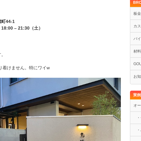
BRO
板金
44-1
カス
8:00 – 21:30（土）
バイ
材料
す。
GOU
辿り着けません。特にワイw
お知
実例
オー
・
・