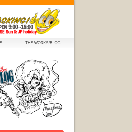
場
E
THE WORKS/BLOG