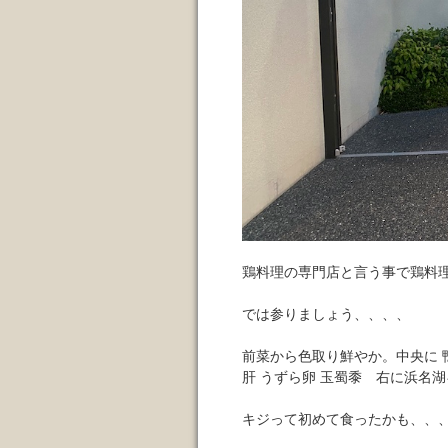
鶏料理の専門店と言う事で鶏料
では参りましょう、、、、
前菜から色取り鮮やか。中央に 
肝 うずら卵 玉蜀黍 右に浜名
キジって初めて食ったかも、、