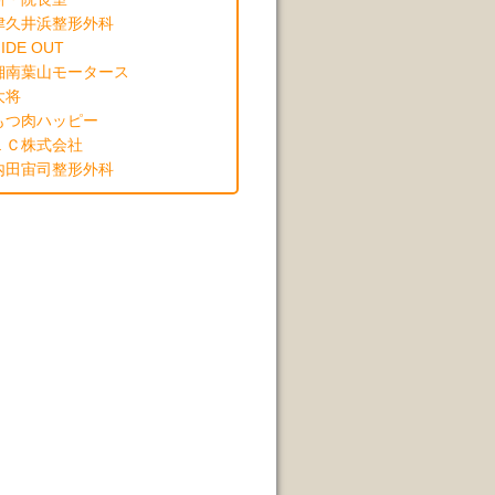
津久井浜整形外科
IDE OUT
湘南葉山モータース
大将
もつ肉ハッピー
ＬＣ株式会社
内田宙司整形外科