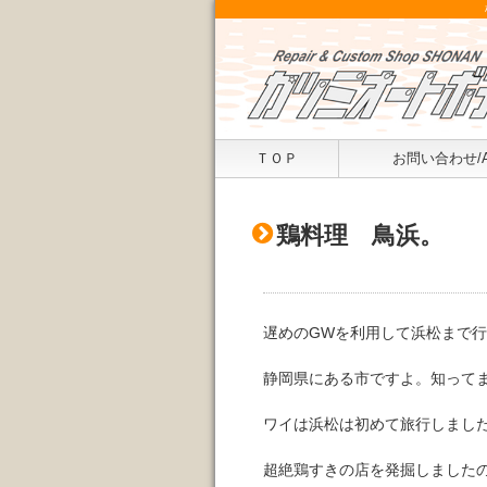
ＴＯＰ
お問い合わせ/
鶏料理 鳥浜。
遅めのGWを利用して浜松まで
静岡県にある市ですよ。知って
ワイは浜松は初めて旅行しまし
超絶鶏すきの店を発掘しました