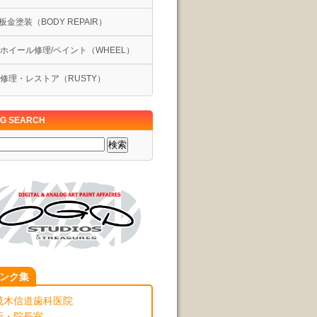
板金塗装（BODY REPAIR）
イール修理/ペイント（WHEEL）
修理・レストア（RUSTY）
G SEARCH
ンク集
茂木信道歯科医院
新・院長室