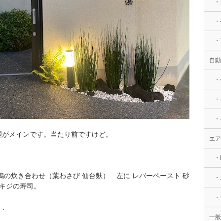
・
・
・
自動
・
・
・
理がメインです。当たり前ですけど。
エア
・
鴨の炊き合わせ（葉わさび 仙台麩） 左に レバーペースト 砂
・
湖キジの寿司。
・
、、
一般