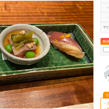
・
・ホ
サビ
BLO
リ
・
・