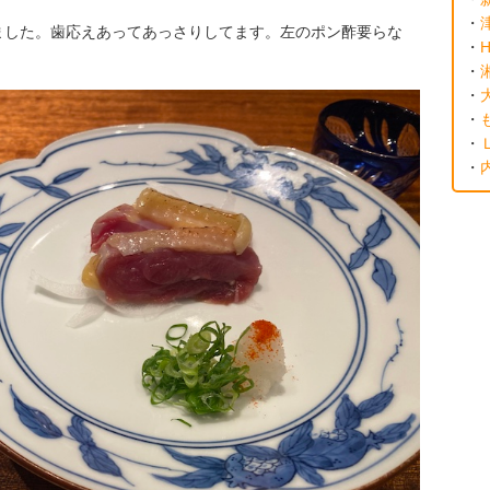
・
ました。歯応えあってあっさりしてます。左のポン酢要らな
・
H
・
・
・
・
・