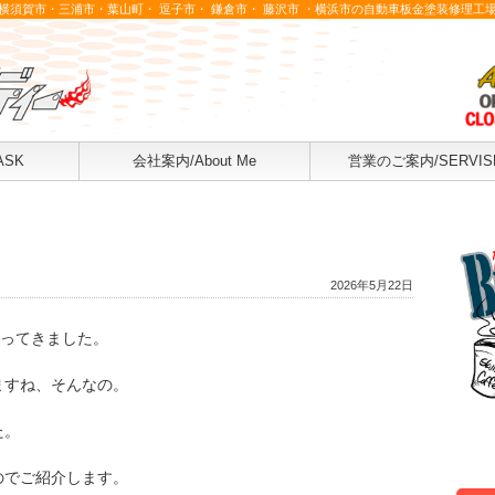
横須賀市・三浦市・葉山町・ 逗子市・ 鎌倉市・ 藤沢市 ・横浜市の自動車板金塗装修理工
ASK
会社案内/About Me
営業のご案内/SERVIS
2026年5月22日
行ってきました。
ますね、そんなの。
た。
のでご紹介します。