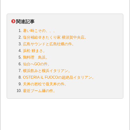
関連記事
暑い時こその、、、
塩分補給＠きたくり家 横須賀中央店。
広島サウンドと広島牡蠣の件。
浜松 鰻まさ。
鶏料理 鳥浜。
仙台へGOの件。
横浜飲みと横浜イタリアン。
OSTERIA iL FUOCOの超絶品イタリアン。
天丼の岩松で昼天丼の件。
最近ブーム麺の件。