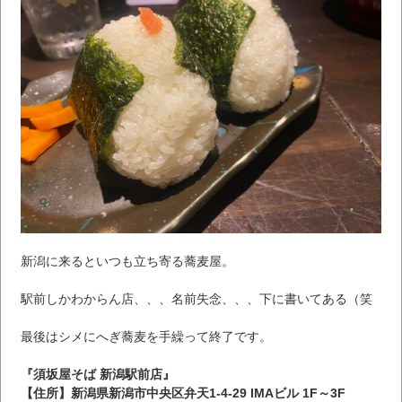
新潟に来るといつも立ち寄る蕎麦屋。
駅前しかわからん店、、、名前失念、、、下に書いてある（笑
最後はシメにへぎ蕎麦を手繰って終了です。
『須坂屋そば 新潟駅前店』
【住所】新潟県新潟市中央区弁天1-4-29 IMAビル 1F～3F