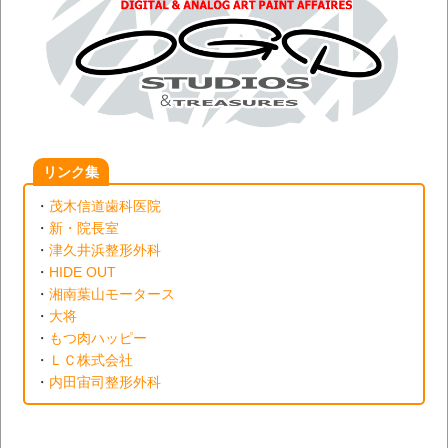
リンク集
・
茂木信道歯科医院
・
新・院長室
・
津久井浜整形外科
・
HIDE OUT
・
湘南葉山モータース
・
大将
・
もつ肉ハッピー
・
ＬＣ株式会社
・
内田宙司整形外科