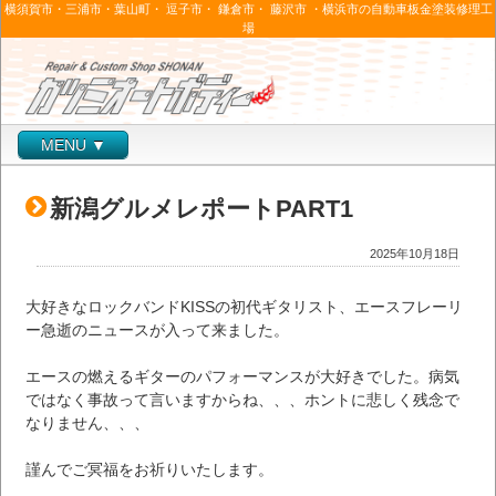
横須賀市・三浦市・葉山町・ 逗子市・ 鎌倉市・ 藤沢市 ・横浜市の自動車板金塗装修理工
場
MENU ▼
新潟グルメレポートPART1
2025年10月18日
大好きなロックバンドKISSの初代ギタリスト、エースフレーリ
ー急逝のニュースが入って来ました。
エースの燃えるギターのパフォーマンスが大好きでした。病気
ではなく事故って言いますからね、、、ホントに悲しく残念で
なりません、、、
謹んでご冥福をお祈りいたします。